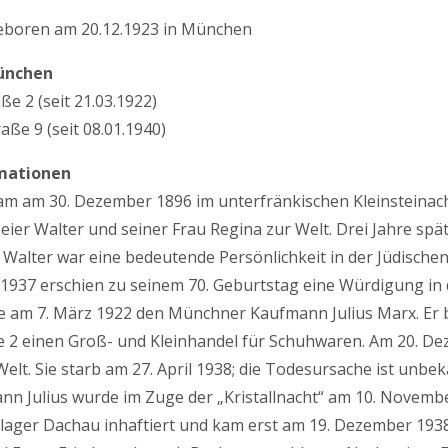
 geboren am 20.12.1923 in München
ünchen
ße 2 (seit 21.03.1922)
aße 9 (seit 08.01.1940)
mationen
am am 30. Dezember 1896 im unterfränkischen Kleinsteinach
ier Walter und seiner Frau Regina zur Welt. Drei Jahre sp
Walter war eine bedeutende Persönlichkeit in der Jüdische
 1937 erschien zu seinem 70. Geburtstag eine Würdigung in 
te am 7. März 1922 den Münchner Kaufmann Julius Marx. Er b
e 2 einen Groß- und Kleinhandel für Schuhwaren. Am 20. D
 Welt. Sie starb am 27. April 1938; die Todesursache ist unbek
nn Julius wurde im Zuge der „Kristallnacht“ am 10. Novemb
lager Dachau inhaftiert und kam erst am 19. Dezember 1938 