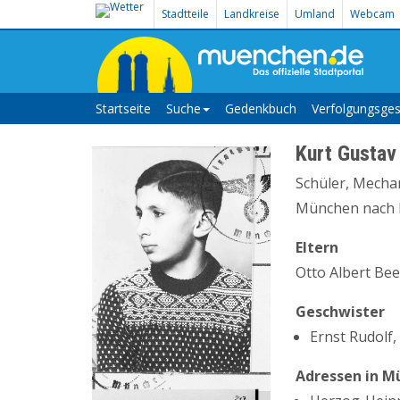
Stadtteile
Landkreise
Umland
Webcam
Startseite
Suche
Gedenkbuch
Verfolgungsges
Kurt Gustav
Schüler, Mechan
München nach K
Eltern
Otto Albert Bee
Geschwister
Ernst Rudolf
Adressen in M