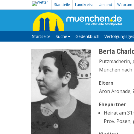
Stadtteile
Landkreise
Umland
Webcam
Startseite
Suche
Gedenkbuch
Verfolgungsges
Berta Charl
Putzmacherin, g
München nach T
Eltern
Aron Aronade, ?
Ehepartner
Heirat am 31
Prov. Posen, 