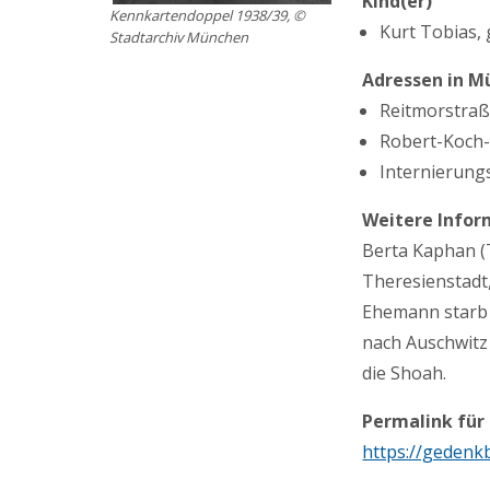
Kind(er)
Kennkartendoppel 1938/39, ©
Kurt Tobias,
Stadtarchiv München
Adressen in M
Reitmorstraße
Robert-Koch-S
Internierung
Weitere Infor
Berta Kaphan (
Theresienstadt
Ehemann starb 
nach Auschwitz
die Shoah.
Permalink für
https://gedenk