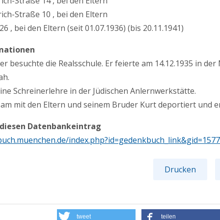
ch-Straße 14 , bei den Eltern
ch-Straße 10 , bei den Eltern
6 , bei den Eltern (seit 01.07.1936) (bis 20.11.1941)
mationen
eer besuchte die Realsschule. Er feierte am 14.12.1935 in 
ah.
eine Schreinerlehre in der Jüdischen Anlernwerkstätte.
m mit den Eltern und seinem Bruder Kurt deportiert und e
 diesen Datenbankeintrag
buch.muenchen.de/index.php?id=gedenkbuch_link&gid=157
Drucken
tweet
teilen