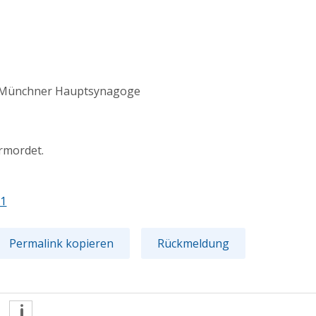
der Münchner Hauptsynagoge
rmordet.
71
Permalink kopieren
Rückmeldung