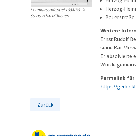
Herzog-Heinri
Herzog-Heinri
Kennkartendoppel 1938/39, ©
Stadtarchiv München
Bauerstraße 2
Weitere Infor
Ernst Rudolf B
seine Bar Mizw
Er absolvierte 
Wurde gemeinsa
Permalink für
https://gedenk
Zurück