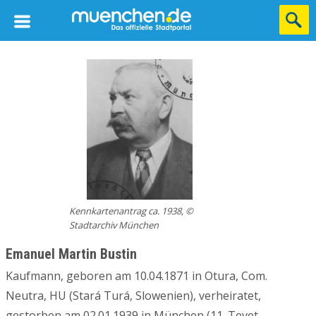
Kennkartenantrag ca. 1938, ©
Stadtarchiv München
Emanuel Martin Bustin
Kaufmann, geboren am 10.04.1871 in Otura, Com.
Neutra, HU (Stará Turá, Slowenien), verheiratet,
gestorben am 02.01.1939 in München (11. Tevet