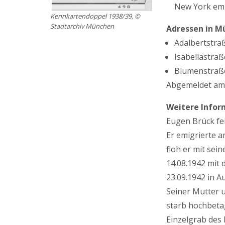
New York emi
Kennkartendoppel 1938/39, ©
Stadtarchiv München
Adressen in M
Adalbertstraß
Isabellastraße
Blumenstraße 
Abgemeldet am
Weitere Infor
Eugen Brück fe
Er emigrierte 
floh er mit sei
14.08.1942 mit
23.09.1942 in A
Seiner Mutter 
starb hochbetag
Einzelgrab des 