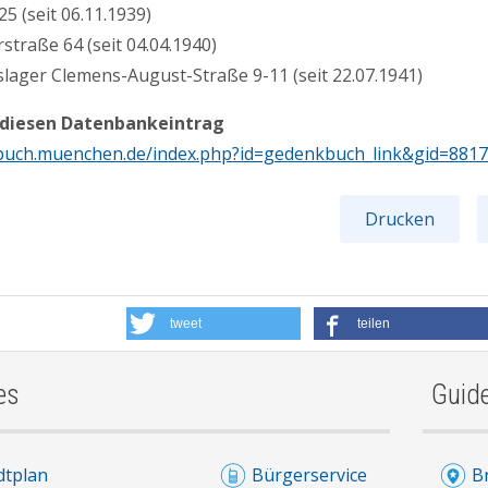
5 (seit 06.11.1939)
straße 64 (seit 04.04.1940)
slager Clemens-August-Straße 9-11 (seit 22.07.1941)
 diesen Datenbankeintrag
buch.muenchen.de/index.php?id=gedenkbuch_link&gid=881
Drucken
tweet
teilen
es
Guid
dtplan
Bürgerservice
B