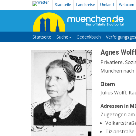
Stadtteile
Landkreise
Umland
Webcam
Startseite
Suche
Gedenkbuch
Verfolgungsges
Agnes Wolf
Privatiere, Soz
München nach Pi
Eltern
Julius Wolff, K
Adressen in M
Zugezogen am 0
Volkartstraße
Tizianstraße 