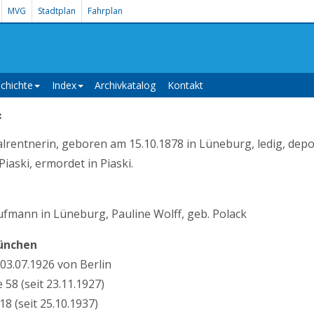
MVG
Stadtplan
Fahrplan
chichte
Index
Archivkatalog
Kontakt
f
ialrentnerin, geboren am 15.10.1878 in Lüneburg, ledig, depo
aski, ermordet in Piaski.
aufmann in Lüneburg, Pauline Wolff, geb. Polack
ünchen
3.07.1926 von Berlin
 58 (seit 23.11.1927)
18 (seit 25.10.1937)