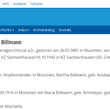
MVG
Stadtplan
Fahrplan
chichte
Index
Archivkatalog
Kontakt
t Billmann
andgerichtsrat a.D., geboren am 26.03.1881 in München, ver
h KZ Sachsenhausen16.10.1942 in KZ Sachsenhausen (05. Ch
n, Hopfenhändler in München, Bertha Billmann, geb. Ansba
.09.1910 in München mit Maria Billmann, geb. Birkmeyer, ge
als Mischehe.