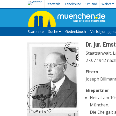
Stadtteile
Landkreise
Umland
Webcam
Startseite
Suche
Gedenkbuch
Verfolgungsges
Dr. jur. Erns
Staatsanwalt, L
27.07.1942 nac
Eltern
Joseph Billman
Ehepartner
Heirat am 10
München.
Die Ehe galt 