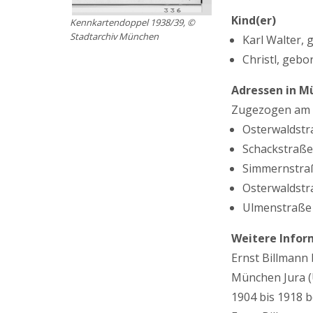
Kind(er)
Kennkartendoppel 1938/39, ©
Stadtarchiv München
Karl Walter,
Christl, geb
Adressen in M
Zugezogen am 
Osterwaldstra
Schackstraße 
Simmernstraße
Osterwaldstra
Ulmenstraße 1
Weitere Infor
Ernst Billmann
München Jura (U
1904 bis 1918 be