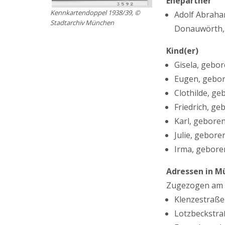
Ehepartner
Kennkartendoppel 1938/39, ©
Adolf Abraha
Stadtarchiv München
Donauwörth, 
Kind(er)
Gisela, gebo
Eugen, gebor
Clothilde, g
Friedrich, g
Karl, gebore
Julie, gebor
Irma, gebore
Adressen in M
Zugezogen am 
Klenzestraße 
Lotzbeckstraß