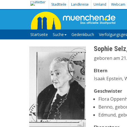
Stadtteile
Landkreise
Umland
Webcam
Startseite
Suche
Gedenkbuch
Verfolgungsges
Sophie Selz
geboren am 21.
Eltern
Isaak Epstein, 
Geschwister
Flora Oppenh
Benno, gebor
Edmund, gebo