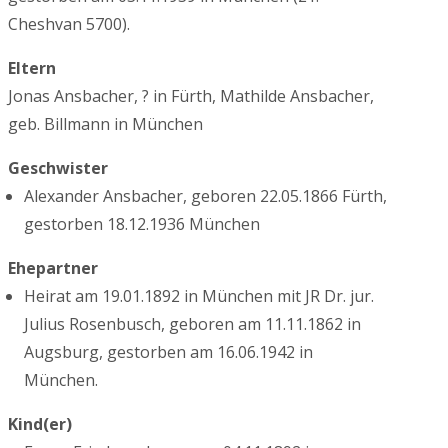
Cheshvan 5700).
Eltern
Jonas Ansbacher, ? in Fürth, Mathilde Ansbacher,
geb. Billmann in München
Geschwister
Alexander Ansbacher, geboren 22.05.1866 Fürth,
gestorben 18.12.1936 München
Ehepartner
Heirat am 19.01.1892 in München mit JR Dr. jur.
Julius Rosenbusch, geboren am 11.11.1862 in
Augsburg, gestorben am 16.06.1942 in
München.
Kind(er)