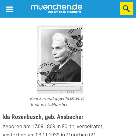
Kennkartendoppel 1938/39, ©
Stadtarchiv München
Ida Rosenbusch, geb. Ansbacher
geboren am 17.08.1869 in Fürth, verheiratet,
gestorben am 03.11.1939 in München (21.