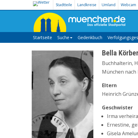
Stadtteile
Landkreise
Umland
Webcam
Startseite
Suche
Gedenkbuch
Verfolgungsges
Bella Körbe
Buchhalterin, 
München nach Pi
Eltern
Heinrich Grünz
Geschwister
Irma verheir
Ernestine, g
Gisela Amelun