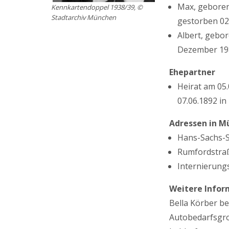
Max, geboren
Kennkartendoppel 1938/39, ©
Stadtarchiv München
gestorben 02.
Albert, gebo
Dezember 198
Ehepartner
Heirat am 05
07.06.1892 i
Adressen in M
Hans-Sachs-St
Rumfordstraße
Internierung
Weitere Infor
Bella Körber b
Autobedarfsgroß