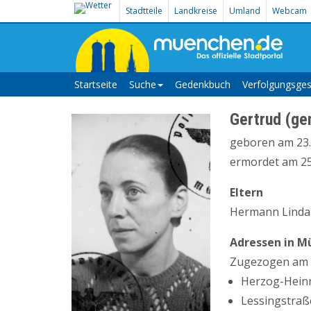
Stadtteile
Landkreise
Umland
Webcam
Startseite
Suche
Gedenkbuch
Verfolgungsges
Gertrud (gen
geboren am 23.
ermordet am 25.
Eltern
Hermann Lindau
Adressen in M
Zugezogen am 1
Herzog-Heinri
Lessingstraße