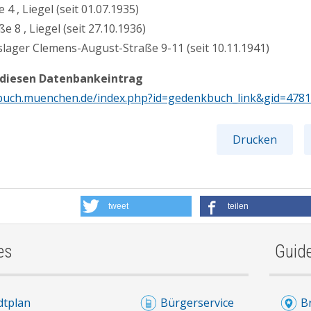
4 , Liegel (seit 01.07.1935)
e 8 , Liegel (seit 27.10.1936)
slager Clemens-August-Straße 9-11 (seit 10.11.1941)
 diesen Datenbankeintrag
buch.muenchen.de/index.php?id=gedenkbuch_link&gid=478
Drucken
tweet
teilen
es
Guid
dtplan
Bürgerservice
B