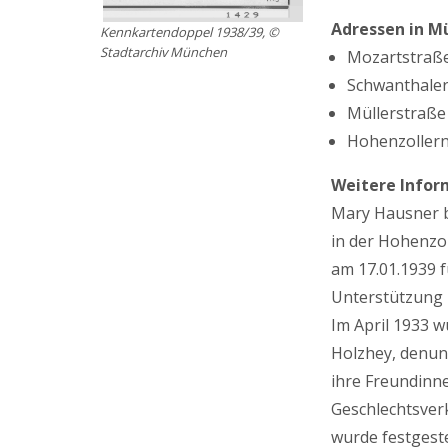
Adressen in M
Kennkartendoppel 1938/39, ©
Stadtarchiv München
Mozartstraße 
Schwanthalers
Müllerstraße 
Hohenzollerns
Weitere Infor
Mary Hausner be
in der Hohenzo
am 17.01.1939 f
Unterstützung 
Im April 1933 w
Holzhey, denunz
ihre Freundinn
Geschlechtsver
wurde festgest