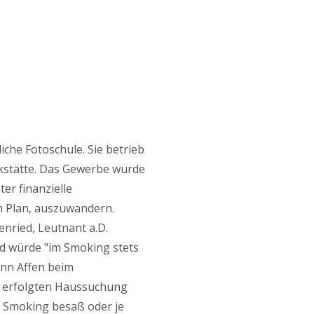
che Fotoschule. Sie betrieb
rkstätte. Das Gewerbe wurde
er finanzielle
n Plan, auszuwandern.
enried, Leutnant a.D.
und würde "im Smoking stets
unn Affen beim
n erfolgten Haussuchung
n Smoking besaß oder je