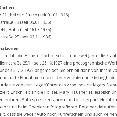
ünchen
21 , bei den Eltern (seit 01.01.1916)
traße 69 (seit 05.01.1936)
43 , Hahn (seit 16.03.1936)
traße 25 (seit 03.11.1936)
mationen
suchte die Höhere Töchterschule und zwei Jahre die Staatli
llernstraße 25/III seit 26.10.1927 eine photographische We
ür den 31.12.1938 abgemeldet. Sie erhielt dann von ihrem Vat
und hatte Einnahmen durch Untervermietung. Sie hegte de
urde sie von dem Lagerführer des Arbeitsdienstlagers Forst
iert. Er schrieb an die Polizei, Mary Hausner sei lesbisch 
en in ihrem Auto spazierenfahren" und im Tierpark Hellabr
kehr und beim Onanieren fotografieren. Bei einer daraufhi
ellt, dass sie weder Auto noch Führerschein und auch keine