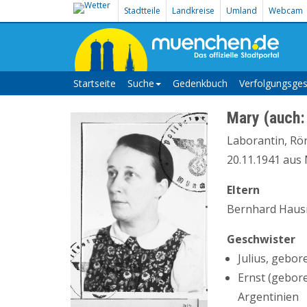
Stadtteile
Landkreise
Umland
Webcam
Startseite
Suche
Gedenkbuch
Verfolgungsges
Mary (auch:
Laborantin, Rön
20.11.1941 aus 
Eltern
Bernhard Hausn
Geschwister
Julius, gebor
Ernst (gebore
Argentinien