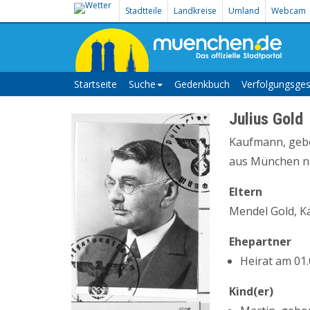
Stadtteile
Landkreise
Umland
Webcam
Startseite
Suche
Gedenkbuch
Verfolgungsges
Julius Gold
Kaufmann, gebor
aus München nac
Eltern
Mendel Gold, K
Ehepartner
Heirat am 01.
Kind(er)