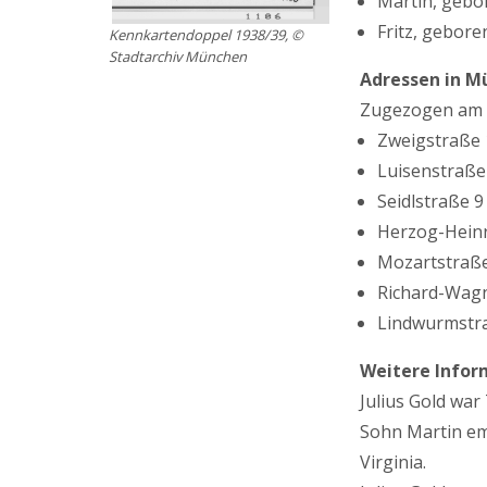
Martin, gebo
Fritz, gebor
Kennkartendoppel 1938/39, ©
Stadtarchiv München
Adressen in M
Zugezogen am 
Zweigstraße 1
Luisenstraße 
Seidlstraße 9 
Herzog-Heinri
Mozartstraße
Richard-Wagne
Lindwurmstra
Weitere Infor
Julius Gold wa
Sohn Martin em
Virginia.