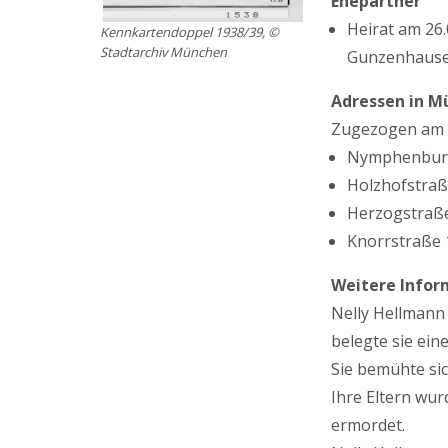
Ehepartner
Heirat am 26
Kennkartendoppel 1938/39, ©
Stadtarchiv München
Gunzenhausen
Adressen in M
Zugezogen am 
Nymphenburger
Holzhofstraße
Herzogstraße 
Knorrstraße 1
Weitere Infor
Nelly Hellmann 
belegte sie ein
Sie bemühte sic
Ihre Eltern wur
ermordet.