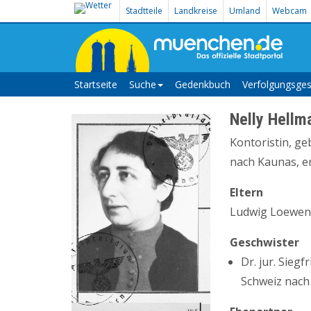
Stadtteile
Landkreise
Umland
Webcam
Startseite
Suche
Gedenkbuch
Verfolgungsges
Nelly Hellm
Kontoristin, g
nach Kaunas, er
Eltern
Ludwig Loewent
Geschwister
Dr. jur. Sieg
Schweiz nach